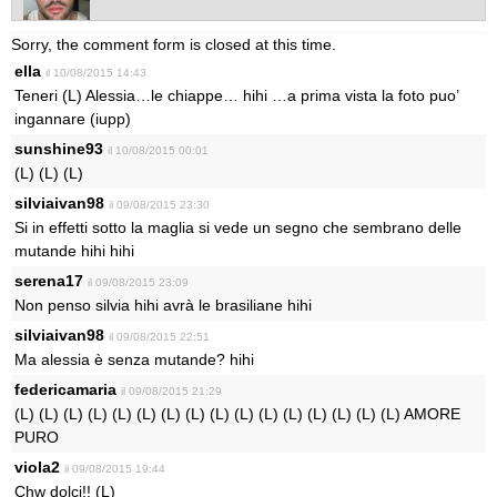
Sorry, the comment form is closed at this time.
ella
il 10/08/2015 14:43
Teneri (L) Alessia…le chiappe… hihi …a prima vista la foto puo’
ingannare (iupp)
sunshine93
il 10/08/2015 00:01
(L) (L) (L)
silviaivan98
il 09/08/2015 23:30
Si in effetti sotto la maglia si vede un segno che sembrano delle
mutande hihi hihi
serena17
il 09/08/2015 23:09
Non penso silvia hihi avrà le brasiliane hihi
silviaivan98
il 09/08/2015 22:51
Ma alessia è senza mutande? hihi
federicamaria
il 09/08/2015 21:29
(L) (L) (L) (L) (L) (L) (L) (L) (L) (L) (L) (L) (L) (L) (L) (L) AMORE
PURO
viola2
il 09/08/2015 19:44
Chw dolci!! (L)