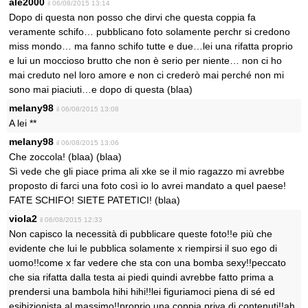
ale2000
il 06/08/2015 13:14
Dopo di questa non posso che dirvi che questa coppia fa
veramente schifo… pubblicano foto solamente perchr si credono
miss mondo… ma fanno schifo tutte e due…lei una rifatta proprio
e lui un moccioso brutto che non è serio per niente… non ci ho
mai creduto nel loro amore e non ci crederò mai perché non mi
sono mai piaciuti…e dopo di questa (blaa)
melany98
il 06/08/2015 13:08
A lei **
melany98
il 06/08/2015 13:06
Che zoccola! (blaa) (blaa)
Sì vede che gli piace prima ali xke se il mio ragazzo mi avrebbe
proposto di farci una foto così io lo avrei mandato a quel paese!
FATE SCHIFO! SIETE PATETICI! (blaa)
viola2
il 06/08/2015 12:33
Non capisco la necessità di pubblicare queste foto!!e più che
evidente che lui le pubblica solamente x riempirsi il suo ego di
uomo!!come x far vedere che sta con una bomba sexy!!peccato
che sia rifatta dalla testa ai piedi quindi avrebbe fatto prima a
prendersi una bambola hihi hihi!!lei figuriamoci piena di sé ed
esibizionista al massimo!!proprio una coppia priva di contenuti!!ah