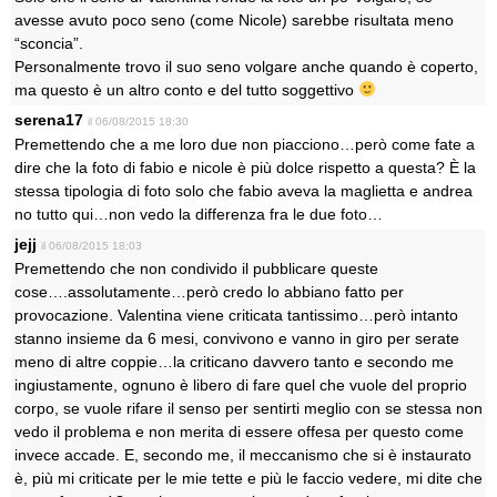
avesse avuto poco seno (come Nicole) sarebbe risultata meno
“sconcia”.
Personalmente trovo il suo seno volgare anche quando è coperto,
ma questo è un altro conto e del tutto soggettivo
serena17
il 06/08/2015 18:30
Premettendo che a me loro due non piacciono…però come fate a
dire che la foto di fabio e nicole è più dolce rispetto a questa? È la
stessa tipologia di foto solo che fabio aveva la maglietta e andrea
no tutto qui…non vedo la differenza fra le due foto…
jejj
il 06/08/2015 18:03
Premettendo che non condivido il pubblicare queste
cose….assolutamente…però credo lo abbiano fatto per
provocazione. Valentina viene criticata tantissimo…però intanto
stanno insieme da 6 mesi, convivono e vanno in giro per serate
meno di altre coppie…la criticano davvero tanto e secondo me
ingiustamente, ognuno è libero di fare quel che vuole del proprio
corpo, se vuole rifare il senso per sentirti meglio con se stessa non
vedo il problema e non merita di essere offesa per questo come
invece accade. E, secondo me, il meccanismo che si è instaurato
è, più mi criticate per le mie tette e più le faccio vedere, mi dite che