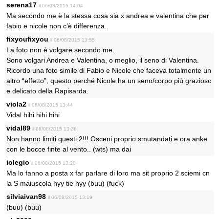
serena17
il 06/08/2015 14:04
Ma secondo me è la stessa cosa sia x andrea e valentina che per
fabio e nicole non c’è differenza..
fixyoufixyou
il 06/08/2015 13:55
La foto non è volgare secondo me.
Sono volgari Andrea e Valentina, o meglio, il seno di Valentina.
Ricordo una foto simile di Fabio e Nicole che faceva totalmente un
altro “effetto”, questo perché Nicole ha un seno/corpo più grazioso
e delicato della Rapisarda.
viola2
il 06/08/2015 13:44
Vidal hihi hihi hihi
vidal89
il 06/08/2015 13:36
Non hanno limiti questi 2!!! Osceni proprio smutandati e ora anke
con le bocce finte al vento.. (wts) ma dai
iolegio
il 06/08/2015 13:20
Ma lo fanno a posta x far parlare di loro ma sit proprio 2 sciemi cn
la S maiuscola hyy tie hyy (buu) (fuck)
silviaivan98
il 06/08/2015 13:19
(buu) (buu)