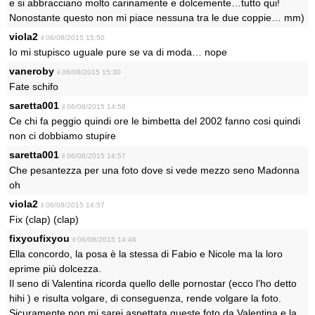
e si abbracciano molto carinamente e dolcemente…tutto qui!
Nonostante questo non mi piace nessuna tra le due coppie… mm)
viola2
il 06/08/2015 15:50
Io mi stupisco uguale pure se va di moda… nope
vaneroby
il 06/08/2015 15:30
Fate schifo
saretta001
il 06/08/2015 14:58
Ce chi fa peggio quindi ore le bimbetta del 2002 fanno cosi quindi
non ci dobbiamo stupire
saretta001
il 06/08/2015 14:57
Che pesantezza per una foto dove si vede mezzo seno Madonna
oh
viola2
il 06/08/2015 14:57
Fix (clap) (clap)
fixyoufixyou
il 06/08/2015 14:46
Ella concordo, la posa è la stessa di Fabio e Nicole ma la loro
eprime più dolcezza.
Il seno di Valentina ricorda quello delle pornostar (ecco l’ho detto
hihi ) e risulta volgare, di conseguenza, rende volgare la foto.
Sicuramente non mi sarei aspettata queste foto da Valentina e la