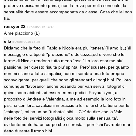
preferivo decisamente prima, non la trovo per nulla sensuale, la
sensualità deve essere accompagnata da classe. Cosa che lei non
ha.
rossycri22
il 06/08/2015 14:43
A me piacciono (L)
ella
il 06/08/2015 14:25
Diciamo che la foto di Fabio e Nicole era piu “tenera”(li amo!!(L) )Il
messaggio era tipo di “protezione” e dolcezza,ed e’ vero che le
forme di Nicole rendono tutto meno “ose'”.La loro esprime piu’
passione, per questo risulta piu’ spinta. Pero’ scusate, per quanto
non mi stiano affatto simpatici, non mi sembra una foto proprio
sconvolgente, per quelli che sono gli standard di oggi hihi .Poi loro
comunque “lavorano” anche posando per vari servizi fotografici,
quindi sono abituati ad essere meno pudici. Fixyoufixyou, a
proposito di Andrea e Valentina, a me ad esempio la loro foto in
piscina con lei a cavalcioni in braccio a lui, e lui che la tiene per le
“chiappe”, mi ha un po “turbata” hihi….C’e’ da dire che la Vale
nelle foto dei servizi fotografici gioca molto sulla sensualita’,
evidentemente ha un corpo che si presta…pero’ chi l’avrebbe mai
detto durante il trono hihi