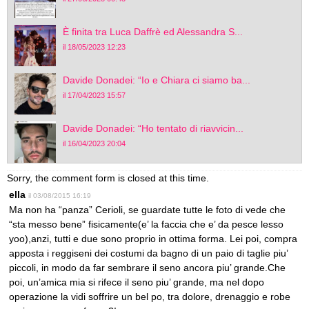
È finita tra Luca Daffrè ed Alessandra S...
il 18/05/2023 12:23
Davide Donadei: “Io e Chiara ci siamo ba...
il 17/04/2023 15:57
Davide Donadei: “Ho tentato di riavvicin...
il 16/04/2023 20:04
Sorry, the comment form is closed at this time.
ella
il 03/08/2015 16:19
Ma non ha “panza” Cerioli, se guardate tutte le foto di vede che
“sta messo bene” fisicamente(e’ la faccia che e’ da pesce lesso
yoo),anzi, tutti e due sono proprio in ottima forma. Lei poi, compra
apposta i reggiseni dei costumi da bagno di un paio di taglie piu’
piccoli, in modo da far sembrare il seno ancora piu’ grande.Che
poi, un’amica mia si rifece il seno piu’ grande, ma nel dopo
operazione la vidi soffrire un bel po, tra dolore, drenaggio e robe