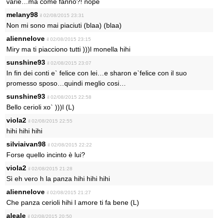
varie…ma come fanno?! nope
melany98
il 02/08/2015 23:31
Non mi sono mai piaciuti (blaa) (blaa)
aliennelove
il 02/08/2015 23:15
Miry ma ti piacciono tutti )))l monella hihi
sunshine93
il 02/08/2015 23:07
In fin dei conti e` felice con lei…e sharon e`felice con il suo
promesso sposo…quindi meglio cosi…
sunshine93
il 02/08/2015 22:58
Bello cerioli xo` )))l (L)
viola2
il 02/08/2015 22:55
hihi hihi hihi
silviaivan98
il 02/08/2015 22:22
Forse quello incinto è lui?
viola2
il 02/08/2015 21:28
Sì eh vero h la panza hihi hihi hihi
aliennelove
il 02/08/2015 21:27
Che panza cerioli hihi l amore ti fa bene (L)
aleale
il 02/08/2015 20:50