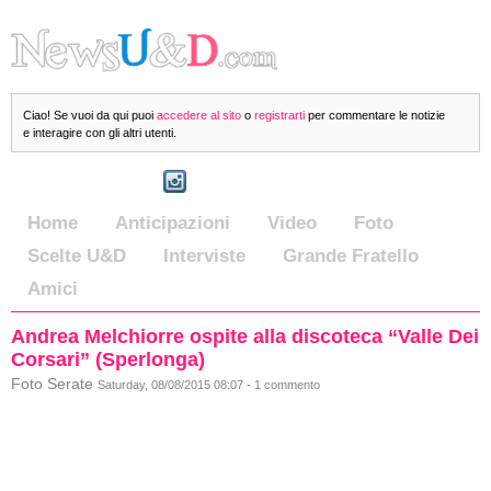
Ciao! Se vuoi da qui puoi
accedere al sito
o
registrarti
per commentare le notizie
e interagire con gli altri utenti.
Home
Anticipazioni
Video
Foto
Scelte U&D
Interviste
Grande Fratello
Amici
Andrea Melchiorre ospite alla discoteca “Valle Dei
Corsari” (Sperlonga)
Foto Serate
Saturday, 08/08/2015 08:07 - 1 commento