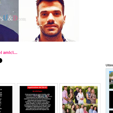
i amici...
Ultim