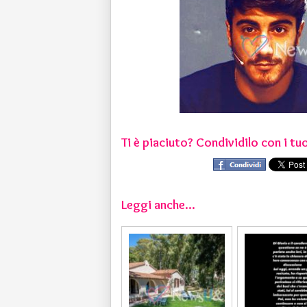
Ti è piaciuto? Condividilo con i tuo
Leggi anche...