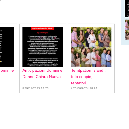
Uomini e
Anticipazioni Uomini e
Temtpation Island :
Donne Chiara Nuova
foto coppie,
...
tentatori...
il 29/01/2025 14:23
il 25/06/2024 18:24