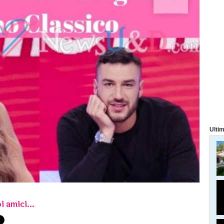
Ultim
i amici...