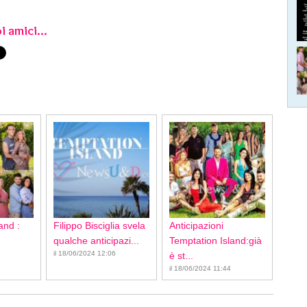
i amici...
and :
Filippo Bisciglia svela
Anticipazioni
qualche anticipazi...
Temptation Island:già
il 18/06/2024 12:06
è st...
il 18/06/2024 11:44