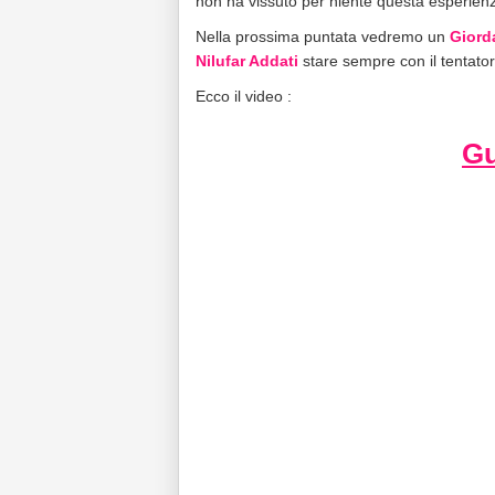
non ha vissuto per niente questa esperien
Nella prossima puntata vedremo un
Giord
Nilufar Addati
stare sempre con il tentato
Ecco il video :
Gu