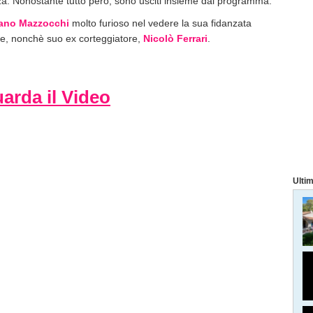
za. Nonostante tutto però, sono usciti insieme dal programma.
ano Mazzocchi
molto furioso nel vedere la sua fidanzata
re, nonchè suo ex corteggiatore,
Nicolò Ferrari
.
arda il Video
Ultim