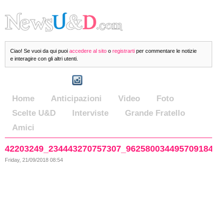
Ciao! Se vuoi da qui puoi
accedere al sito
o
registrarti
per commentare le notizie
e interagire con gli altri utenti.
Home
Anticipazioni
Video
Foto
Scelte U&D
Interviste
Grande Fratello
Amici
42203249_234443270757307_962580034495709184
Friday, 21/09/2018 08:54