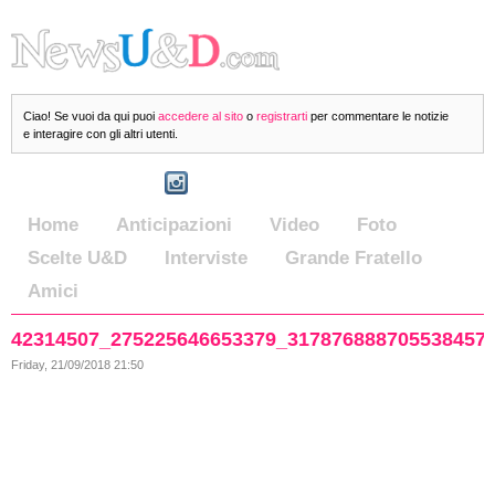
Ciao! Se vuoi da qui puoi
accedere al sito
o
registrarti
per commentare le notizie
e interagire con gli altri utenti.
Home
Anticipazioni
Video
Foto
Scelte U&D
Interviste
Grande Fratello
Amici
42314507_275225646653379_317876888705538457
Friday, 21/09/2018 21:50