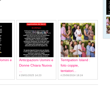
Uomini e
Anticipazioni Uomini e
Temtpation Island :
Donne Chiara Nuova
foto coppie,
...
tentatori...
il 29/01/2025 14:23
il 25/06/2024 18:24