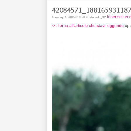
42084571_18816593118
Inserisci un
Tuesday, 18/09/2018 20:48 da ludo_92
<< Torna all'articolo che stavi leggendo
opp