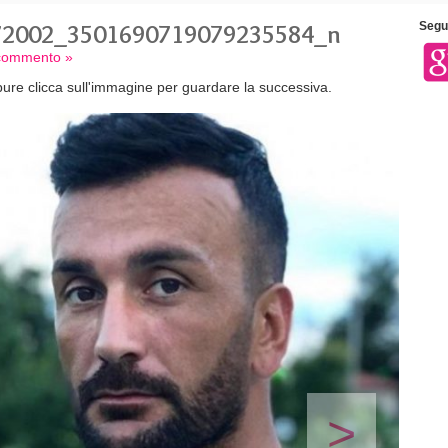
72002_3501690719079235584_n
Segui
 commento »
ure clicca sull'immagine per guardare la successiva.
>