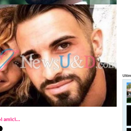
Ultim
i amici...