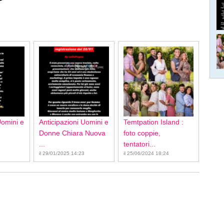
Uomini e
Anticipazioni Uomini e
Temtpation Island :
Donne Chiara Nuova
foto coppie,
...
tentatori...
il 29/01/2025 14:23
il 25/06/2024 18:24