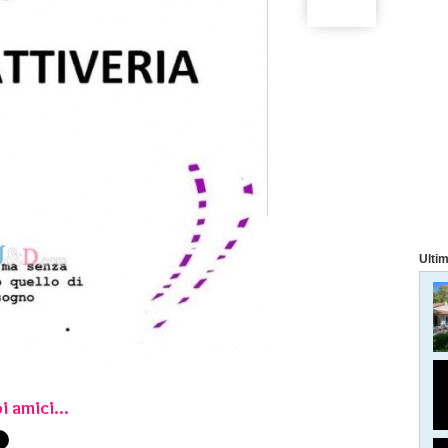
Ultim
i amici...