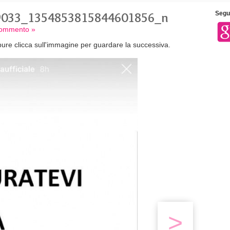
9033_1354853815844601856_n
Segui
 commento »
ure clicca sull'immagine per guardare la successiva.
>