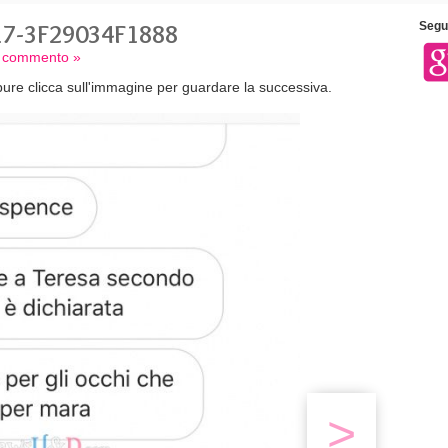
17-3F29034F1888
Segui
un commento »
ure clicca sull'immagine per guardare la successiva.
>