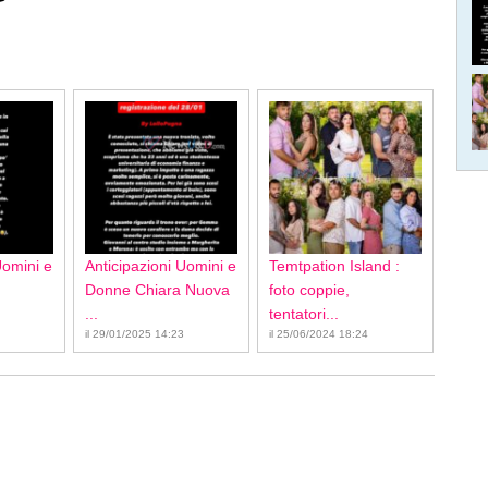
Uomini e
Anticipazioni Uomini e
Temtpation Island :
Donne Chiara Nuova
foto coppie,
...
tentatori...
il 29/01/2025 14:23
il 25/06/2024 18:24