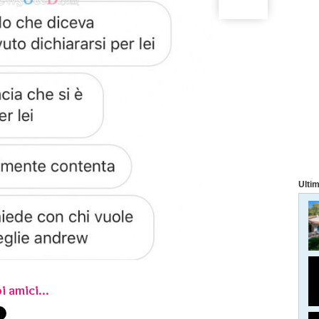
Ultim
i amici...