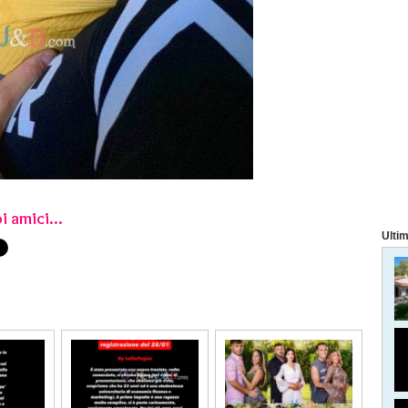
i amici...
Ultim