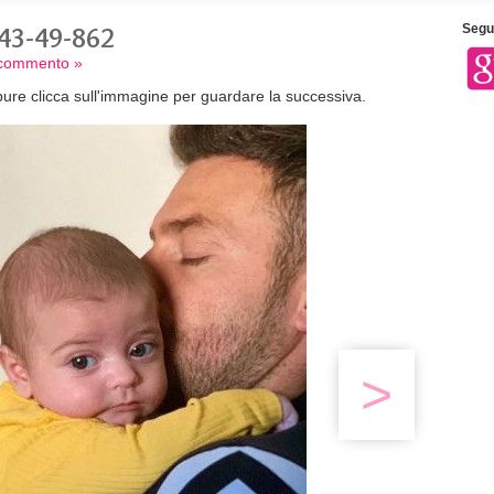
43-49-862
Segui
n commento »
ure clicca sull'immagine per guardare la successiva.
>