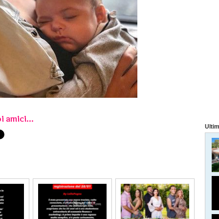
i amici...
Ultim