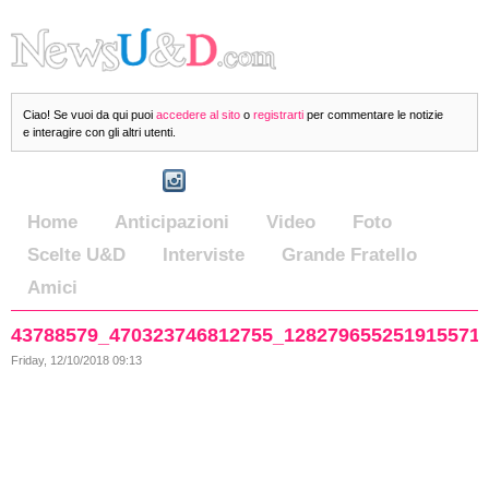
Ciao! Se vuoi da qui puoi
accedere al sito
o
registrarti
per commentare le notizie
e interagire con gli altri utenti.
Home
Anticipazioni
Video
Foto
Scelte U&D
Interviste
Grande Fratello
Amici
43788579_470323746812755_128279655251915571
Friday, 12/10/2018 09:13