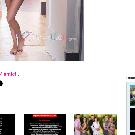
i amici...
Ultim