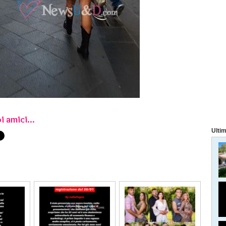
i amici...
Ultim