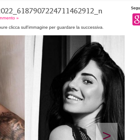
2022_6187907224711462912_n
Segui
ommento »
ure clicca sull'immagine per guardare la successiva.
>