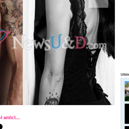
Ultim
i amici...