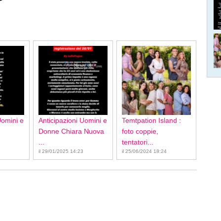
Uomini e
Anticipazioni Uomini e
Temtpation Island :
Donne Chiara Nuova
foto coppie,
...
tentatori...
il 29/01/2025 14:23
il 25/06/2024 18:24