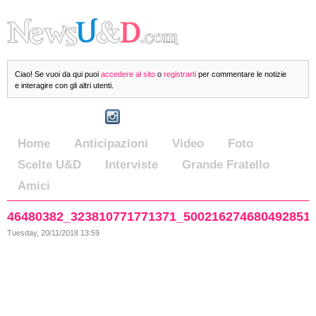
Ciao! Se vuoi da qui puoi
accedere al sito
o
registrarti
per commentare le notizie
e interagire con gli altri utenti.
Home
Anticipazioni
Video
Foto
Scelte U&D
Interviste
Grande Fratello
Amici
46480382_323810771771371_500216274680492851
Tuesday, 20/11/2018 13:59