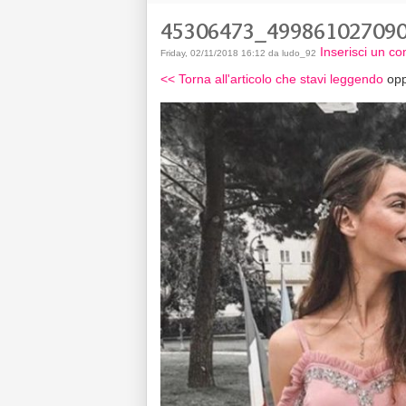
45306473_49986102709
Inserisci un c
Friday, 02/11/2018 16:12 da ludo_92
<< Torna all'articolo che stavi leggendo
opp