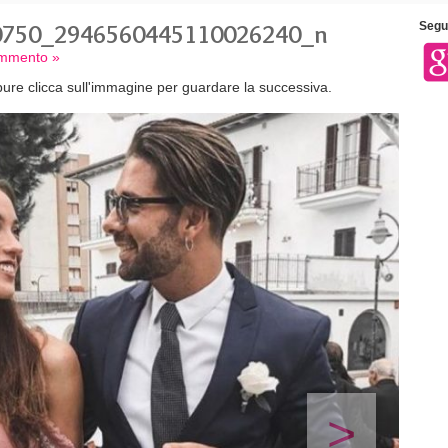
0750_2946560445110026240_n
Segui
ommento »
ure clicca sull'immagine per guardare la successiva.
>