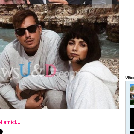
Ultim
i amici...