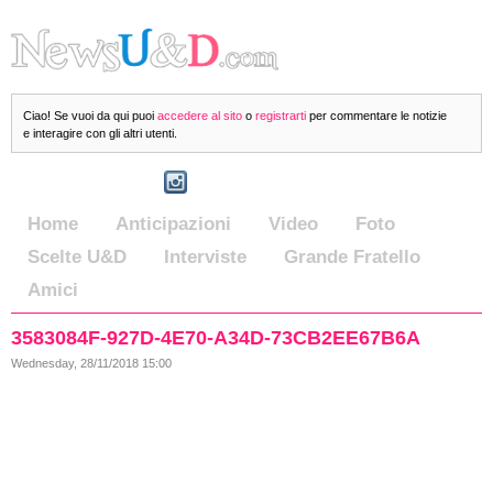
Ciao! Se vuoi da qui puoi
accedere al sito
o
registrarti
per commentare le notizie
e interagire con gli altri utenti.
Home
Anticipazioni
Video
Foto
Scelte U&D
Interviste
Grande Fratello
Amici
3583084F-927D-4E70-A34D-73CB2EE67B6A
Wednesday, 28/11/2018 15:00