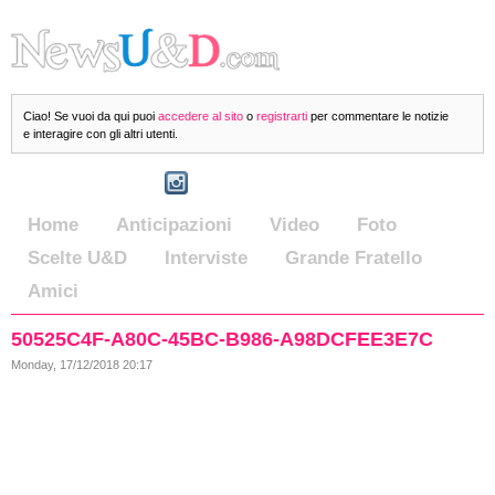
Ciao! Se vuoi da qui puoi
accedere al sito
o
registrarti
per commentare le notizie
e interagire con gli altri utenti.
Home
Anticipazioni
Video
Foto
Scelte U&D
Interviste
Grande Fratello
Amici
50525C4F-A80C-45BC-B986-A98DCFEE3E7C
Monday, 17/12/2018 20:17