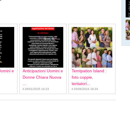
Uomini e
Anticipazioni Uomini e
Temtpation Island :
Donne Chiara Nuova
foto coppie,
...
tentatori...
il 29/01/2025 14:23
il 25/06/2024 18:24