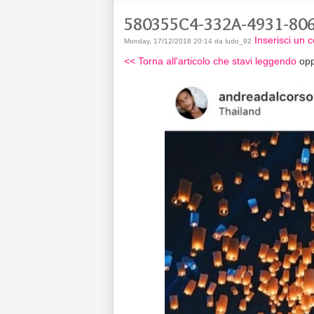
580355C4-332A-4931-80
Inserisci un
Monday, 17/12/2018 20:14 da ludo_92
<< Torna all'articolo che stavi leggendo
opp