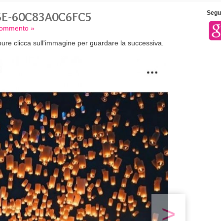
6E-60C83A0C6FC5
Segui
 commento »
ure clicca sull'immagine per guardare la successiva.
>