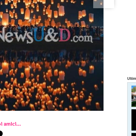
Ultim
i amici...