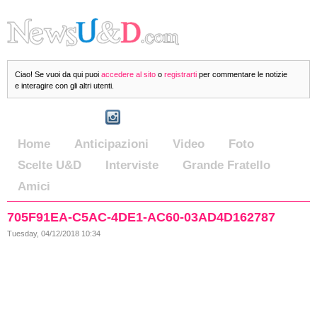
Ciao! Se vuoi da qui puoi
accedere al sito
o
registrarti
per commentare le notizie
e interagire con gli altri utenti.
Home
Anticipazioni
Video
Foto
Scelte U&D
Interviste
Grande Fratello
Amici
705F91EA-C5AC-4DE1-AC60-03AD4D162787
Tuesday, 04/12/2018 10:34