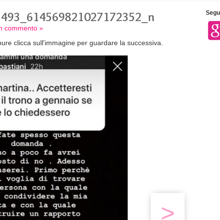
5493_614569821027172352_n
Segui
 un commento »
ure clicca sull'immagine per guardare la successiva.
>