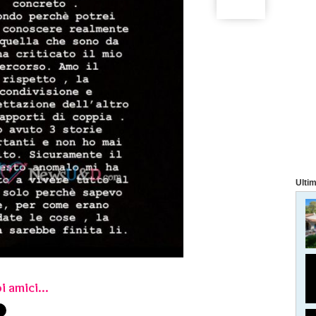
Ultim
i amici...