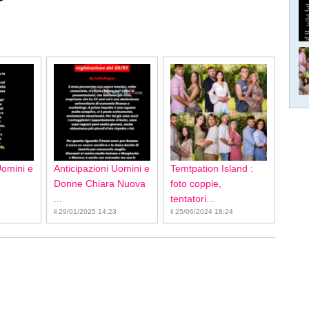
Uomini e
Anticipazioni Uomini e
Temtpation Island :
Donne Chiara Nuova
foto coppie,
...
tentatori...
il 29/01/2025 14:23
il 25/06/2024 18:24