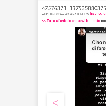
47576373_33753588037
Inserisci
Wednesday, 05/12/2018 21:19 da ludo_92
<< Torna all'articolo che stavi leggendo
opp
<