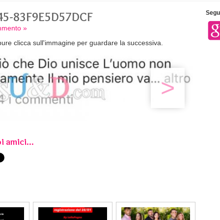
45-83F9E5D57DCF
Segui
ommento »
ure clicca sull'immagine per guardare la successiva.
>
i amici...