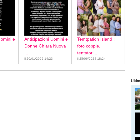
Uomini e
Anticipazioni Uomini e
Temtpation Island :
Donne Chiara Nuova
foto coppie,
...
tentatori...
il 29/01/2025 14:23
il 25/06/2024 18:24
Ultim