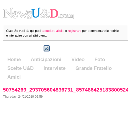
Ciao! Se vuoi da qui puoi
accedere al sito
o
registrarti
per commentare le notizie
e interagire con gli altri utenti.
Home
Anticipazioni
Video
Foto
Scelte U&D
Interviste
Grande Fratello
Amici
50754269_293705604836731_857486425183800524
Thursday, 24/01/2019 09:59