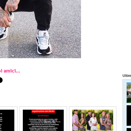
i amici...
Ultim