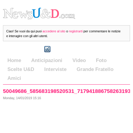
Ciao! Se vuoi da qui puoi
accedere al sito
o
registrarti
per commentare le notizie
e interagire con gli altri utenti.
Home
Anticipazioni
Video
Foto
Scelte U&D
Interviste
Grande Fratello
Amici
50049686_585683198520531_717941886758263193
Monday, 14/01/2019 15:16