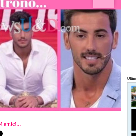
Ultim
i amici...