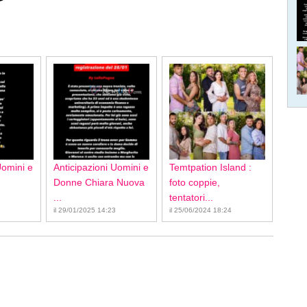
Uomini e
Anticipazioni Uomini e
Temtpation Island :
Donne Chiara Nuova
foto coppie,
...
tentatori...
il 29/01/2025 14:23
il 25/06/2024 18:24