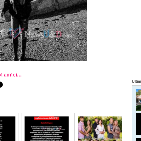
i amici...
Ultim