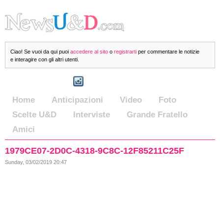
Ciao! Se vuoi da qui puoi
accedere al sito
o
registrarti
per commentare le notizie
e interagire con gli altri utenti.
Home
Anticipazioni
Video
Foto
Scelte U&D
Interviste
Grande Fratello
Amici
1979CE07-2D0C-4318-9C8C-12F85211C25F
Sunday, 03/02/2019 20:47