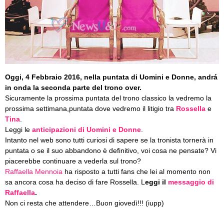
Oggi, 4 Febbraio 2016, nella puntata di Uomini e Donne, andrá
in onda la seconda parte del trono over.
Sicuramente la prossima puntata del trono classico la vedremo la
prossima settimana,puntata dove vedremo il litigio tra
Rossella
e
Tina
.
Leggi le
anticipazioni di Uomini e Donne
.
Intanto nel web sono tutti curiosi di sapere se la tronista tornerà in
puntata o se il suo abbandono è definitivo, voi cosa ne pensate? Vi
piacerebbe continuare a vederla sul trono?
Raffaella Mennoia
ha risposto a tutti fans che lei al momento non
sa ancora cosa ha deciso di fare Rossella. L
eggi il
messaggio di
Raffaella
.
Non ci resta che attendere…Buon giovedì!!! (iupp)