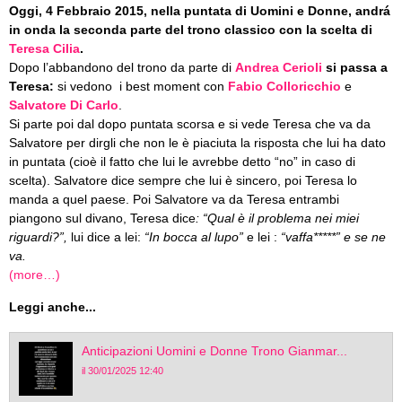
Oggi, 4 Febbraio 2015, nella puntata di Uomini e Donne, andrá
in onda la seconda parte del trono classico con la scelta di
Teresa Cilia
.
Dopo l’abbandono del trono da parte di
Andrea Cerioli
si passa a
Teresa:
si vedono i best moment con
Fabio Colloricchio
e
Salvatore Di Carlo
.
Si parte poi dal dopo puntata scorsa e si vede Teresa che va da
Salvatore per dirgli che non le è piaciuta la risposta che lui ha dato
in puntata (cioè il fatto che lui le avrebbe detto “no” in caso di
scelta). Salvatore dice sempre che lui è sincero, poi Teresa lo
manda a quel paese. Poi Salvatore va da Teresa entrambi
piangono sul divano, Teresa dice
: “Qual è il problema nei miei
riguardi?”,
lui dice a lei:
“In bocca al lupo”
e lei :
“vaffa*****” e se ne
va.
(more…)
Leggi anche...
Anticipazioni Uomini e Donne Trono Gianmar...
il 30/01/2025 12:40