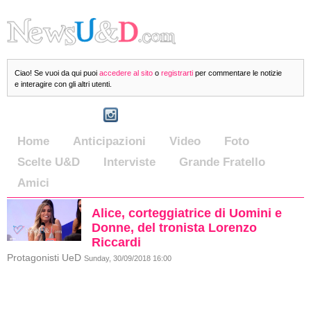
Ciao! Se vuoi da qui puoi
accedere al sito
o
registrarti
per commentare le notizie
e interagire con gli altri utenti.
Home
Anticipazioni
Video
Foto
Scelte U&D
Interviste
Grande Fratello
Amici
Alice, corteggiatrice di Uomini e
Donne, del tronista Lorenzo
Riccardi
Protagonisti UeD
Sunday, 30/09/2018 16:00