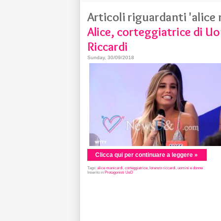
Articoli riguardanti 'alice
Alice, corteggiatrice di U
Riccardi
Sunday, 30/09/2018
Clicca qui per continuare a leggere »
Tags:
alice manicardi
,
corteggiatrice
,
lorenzo riccardi
,
uomini e donne
Inserito in
Protagonisti UeD