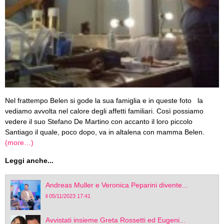
Nel frattempo Belen si gode la sua famiglia e in queste foto la
vediamo avvolta nel calore degli affetti familiari. Così possiamo
vedere il suo Stefano De Martino con accanto il loro piccolo
Santiago il quale, poco dopo, va in altalena con mamma Belen.
(more…)
Leggi anche...
Andreas Muller e Veronica Peparini divente...
il 05/11/2023 17:41
Avvistati insieme Greta Rossetti ed Eugeni...