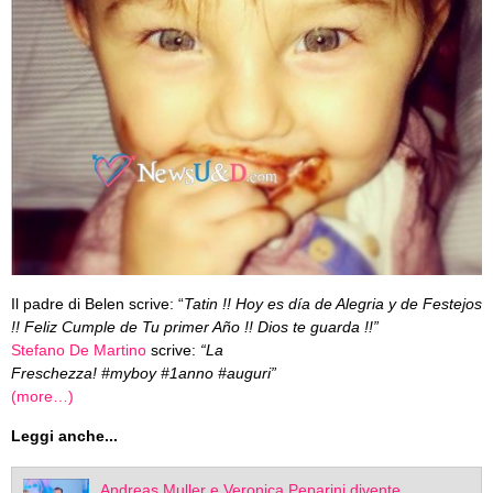
Il padre di Belen scrive: “
Tatin !! Hoy es día de Alegria y de Festejos
!! Feliz Cumple de Tu primer Año !! Dios te guarda !!”
Stefano De Martino
scrive:
“La
Freschezza! #myboy #1anno #auguri”
(more…)
Leggi anche...
Andreas Muller e Veronica Peparini divente...