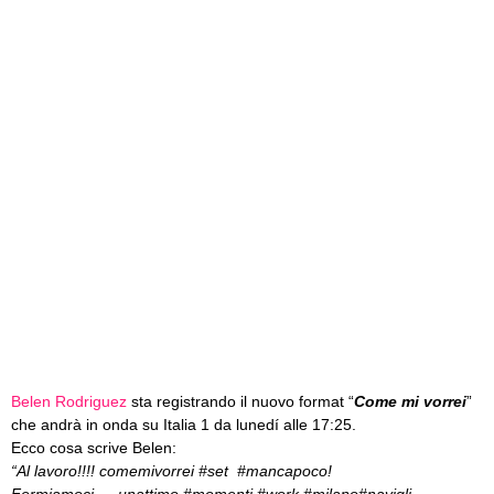
Belen Rodriguez
sta registrando il nuovo format “
Come mi vorrei
”
che andrà in onda su Italia 1 da lunedí alle 17:25.
Ecco cosa scrive Belen:
“Al lavoro!!!! comemivorrei #set #mancapoco!
Fermiamoci…. unattimo #momenti #work #milano#navigli