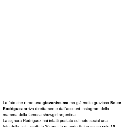
La foto che ritrae una
giovanissima
ma già molto graziosa
Belen
Rodriguez
arriva direttamente dall’account Instagram della
mamma della famosa showgirl argentina.
La signora Rodriguez hai infatti postato sul noto social una
foto della figlia scattata 20 anni fa quando Belen aveva solo
10