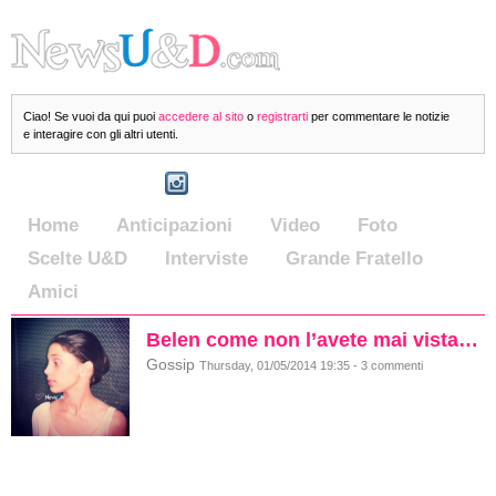
Ciao! Se vuoi da qui puoi
accedere al sito
o
registrarti
per commentare le notizie
e interagire con gli altri utenti.
Home
Anticipazioni
Video
Foto
Scelte U&D
Interviste
Grande Fratello
Amici
Belen come non l’avete mai vista…
Gossip
Thursday, 01/05/2014 19:35 - 3 commenti