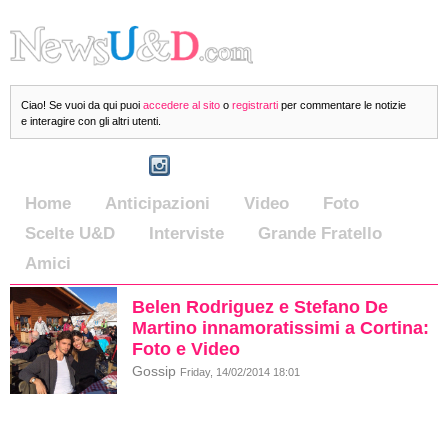
Ciao! Se vuoi da qui puoi
accedere al sito
o
registrarti
per commentare le notizie
e interagire con gli altri utenti.
Home
Anticipazioni
Video
Foto
Scelte U&D
Interviste
Grande Fratello
Amici
Belen Rodriguez e Stefano De
Martino innamoratissimi a Cortina:
Foto e Video
Gossip
Friday, 14/02/2014 18:01