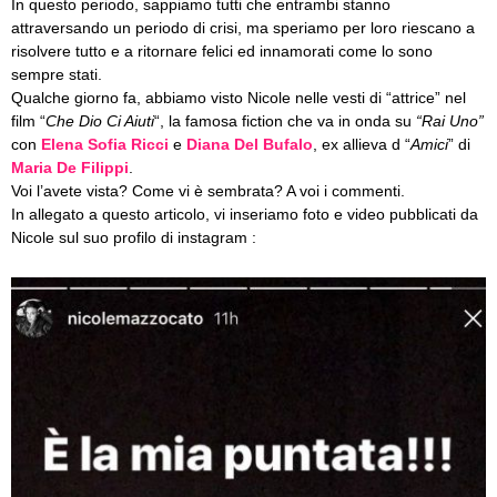
In questo periodo, sappiamo tutti che entrambi stanno
attraversando un periodo di crisi, ma speriamo per loro riescano a
risolvere tutto e a ritornare felici ed innamorati come lo sono
sempre stati.
Qualche giorno fa, abbiamo visto Nicole nelle vesti di “attrice” nel
film “
Che Dio Ci Aiuti
“, la famosa fiction che va in onda su
“Rai Uno”
con
Elena Sofia Ricci
e
Diana Del Bufalo
, ex allieva d “
Amici
” di
Maria De Filippi
.
Voi l’avete vista? Come vi è sembrata? A voi i commenti.
In allegato a questo articolo, vi inseriamo foto e video pubblicati da
Nicole sul suo profilo di instagram :