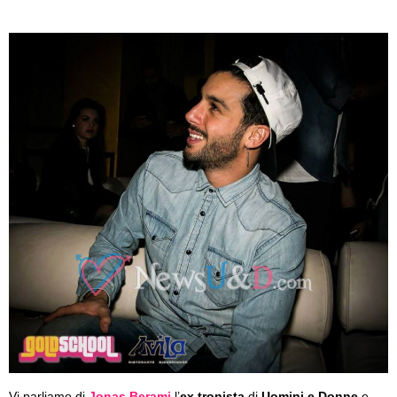
Vi parliamo di
Jonas Berami
l’
ex tronista
di
Uomini e Donne
e