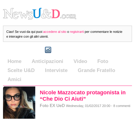
Ciao! Se vuoi da qui puoi
accedere al sito
o
registrarti
per commentare le notizie
e interagire con gli altri utenti.
Home
Anticipazioni
Video
Foto
Scelte U&D
Interviste
Grande Fratello
Amici
Nicole Mazzocato protagonista in
“Che Dio Ci Aiuti”
Foto EX UeD
Wednesday, 01/02/2017 20:00 - 8 commenti