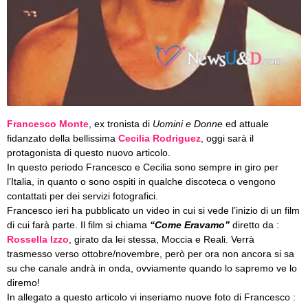
Francesco Monte
, ex tronista di
Uomini e Donne
ed attuale
fidanzato della bellissima
Cecilia Rodriguez
, oggi sarà il
protagonista di questo nuovo articolo.
In questo periodo Francesco e Cecilia sono sempre in giro per
l’Italia, in quanto o sono ospiti in qualche discoteca o vengono
contattati per dei servizi fotografici.
Francesco ieri ha pubblicato un video in cui si vede l’inizio di un film
di cui farà parte. Il film si chiama
“Come Eravamo”
diretto da :
Rossella Izzo
, girato da lei stessa, Moccia e Reali. Verrà
trasmesso verso ottobre/novembre, però per ora non ancora si sa
su che canale andrà in onda, ovviamente quando lo sapremo ve lo
diremo!
In allegato a questo articolo vi inseriamo nuove foto di Francesco :