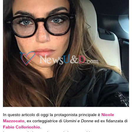
In questo articolo di oggi la protagonista principale è
Nicole
Mazzocato
, ex corteggiatrice di
Uomini e Donne
ed ex fidanzata di
Fabio Colloricchio
.