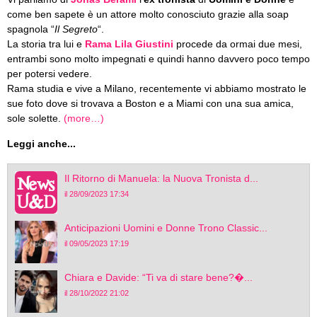
come ben sapete è un attore molto conosciuto grazie alla soap
spagnola “
Il Segreto
“.
La storia tra lui e
Rama Lila Giustini
procede da ormai due mesi,
entrambi sono molto impegnati e quindi hanno davvero poco tempo
per potersi vedere.
Rama studia e vive a Milano, recentemente vi abbiamo mostrato le
sue foto dove si trovava a Boston e a Miami con una sua amica,
sole solette.
(more…)
Leggi anche...
Il Ritorno di Manuela: la Nuova Tronista d...
il 28/09/2023 17:34
Anticipazioni Uomini e Donne Trono Classic...
il 09/05/2023 17:19
Chiara e Davide: “Ti va di stare bene?�...
il 28/10/2022 21:02