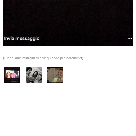
(Clicca sulle immagini piccole qui sotto per ingrandirle!)