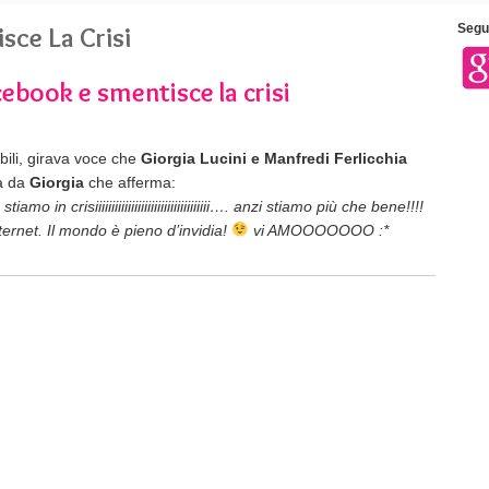
sce La Crisi
Segui
cebook e smentisce la crisi
bili, girava voce che
Giorgia Lucini e Manfredi Ferlicchia
ta da
Giorgia
che afferma:
o in crisiiiiiiiiiiiiiiiiiiiiiiiiiiiiiiiiiii…. anzi stiamo più che bene!!!!
ernet. Il mondo è pieno d’invidia!
vi AMOOOOOOO :*