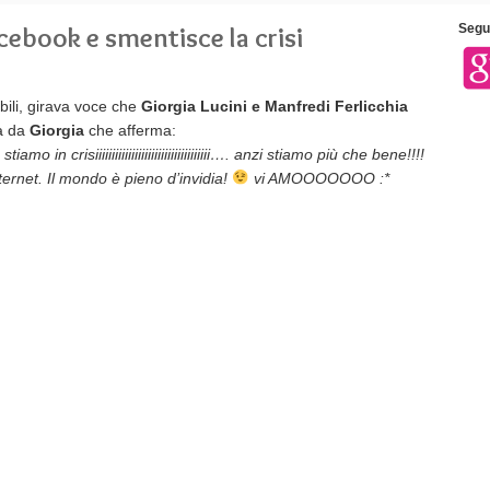
acebook e smentisce la crisi
Segui
bili, girava voce che
Giorgia Lucini e Manfredi Ferlicchia
ta da
Giorgia
che afferma:
o in crisiiiiiiiiiiiiiiiiiiiiiiiiiiiiiiiiiii…. anzi stiamo più che bene!!!!
ernet. Il mondo è pieno d’invidia!
vi AMOOOOOOO :*