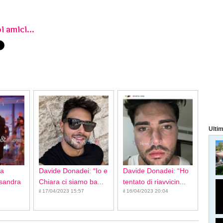
i amici...
Ultim
ca
Davide Donadei: “Io e
Davide Donadei: “Ho
ssandra
Chiara ci siamo ba...
tentato di riavvicin...
il 17/04/2023 15:57
il 16/04/2023 20:04