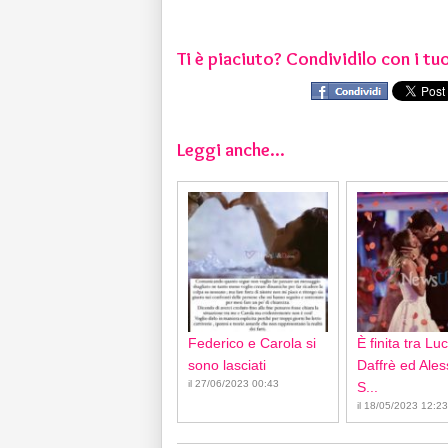
Ti è piaciuto? Condividilo con i tuo
Leggi anche...
Federico e Carola si
È finita tra Lu
sono lasciati
Daffrè ed Ale
il 27/06/2023 00:43
S...
il 18/05/2023 12:23