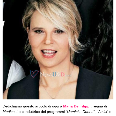
Dedichiamo questo articolo di oggi a
Maria De Filippi
, regina di
Mediaset
e conduttrice dei programmi “
Uomini e Donne
“, “
Amici
” e