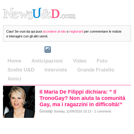
Ciao! Se vuoi da qui puoi
accedere al sito
o
registrarti
per commentare le notizie
e interagire con gli altri utenti.
Home
Anticipazioni
Video
Foto
Scelte U&D
Interviste
Grande Fratello
Amici
Il Maria De Filippi dichiara: ” Il
TronoGay? Non aiuta la comunità
Gay, ma i ragazzini in difficoltà!”
Gossip
Sunday, 11/09/2016 10:13 - 2 commenti