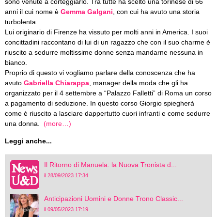
sono venute a corteggiarlo. Tra tutte ha scelto una torinese di 66
anni il cui nome è
Gemma Galgani
, con cui ha avuto una storia
turbolenta.
Lui originario di Firenze ha vissuto per molti anni in America. I suoi
concittadini raccontano di lui di un ragazzo che con il suo charme è
riuscito a sedurre moltissime donne senza mandarne nessuna in
bianco.
Proprio di questo vi vogliamo parlare della conoscenza che ha
avuto
Gabriella Chiarappa
, manager della moda che gli ha
organizzato per il 4 settembre a “Palazzo Falletti” di Roma un corso
a pagamento di seduzione. In questo corso Giorgio spiegherà
come è riuscito a lasciare dappertutto cuori infranti e come sedurre
una donna.
(more…)
Leggi anche...
Il Ritorno di Manuela: la Nuova Tronista d...
il 28/09/2023 17:34
Anticipazioni Uomini e Donne Trono Classic...
il 09/05/2023 17:19