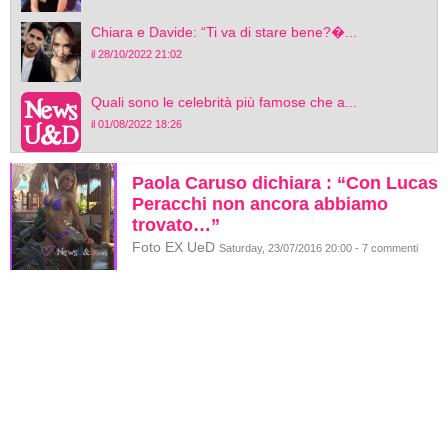
Chiara e Davide: “Ti va di stare bene?�...
il 28/10/2022 21:02
Quali sono le celebrità più famose che a...
il 01/08/2022 18:26
Paola Caruso dichiara : “Con Lucas
Peracchi non ancora abbiamo
trovato…”
Foto EX UeD
Saturday, 23/07/2016 20:00 - 7 commenti