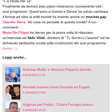
“
C’è Posta Per Te
“.
Finalmente da domani pian piano inizieranno nuovamente tutti i
suoi programmi. Quest’anno a Uomini e Donne ha voluto cambiare
il format ed oltre ai soliti tronisti ha inserito anche un
tronista gay
:
Claudio Sona
. Voi cosa ne pensate di questa novità? A voi i
commenti.
Maria De Filippi
ha deciso per la prima volta di rilasciare
un’intervista ad
Aldo Vitali
, direttore di “
Tv Sorrisi e Canzoni”
ed ha
dichiarato tantissime novità sulla conduzione dei suoi programma.
(more…)
Leggi anche...
Andreas Muller e Veronica Peparini divente...
il 05/11/2023 17:41
Avvistati insieme Greta Rossetti ed Eugeni...
il 12/10/2023 13:59
Urgenza per Fedez : Chiara Ferragni preocc...
il 29/09/2023 14:23