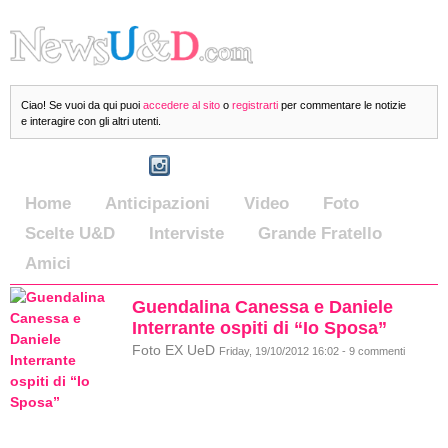
Ciao! Se vuoi da qui puoi
accedere al sito
o
registrarti
per commentare le notizie
e interagire con gli altri utenti.
Home
Anticipazioni
Video
Foto
Scelte U&D
Interviste
Grande Fratello
Amici
Guendalina Canessa e Daniele
Interrante ospiti di “Io Sposa”
Foto EX UeD
Friday, 19/10/2012 16:02 - 9 commenti