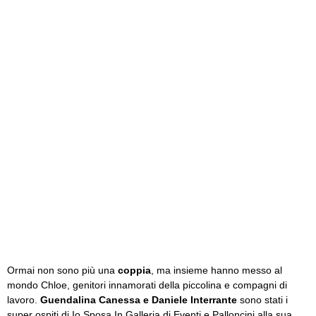
Ormai non sono più una
coppia
, ma insieme hanno messo al
mondo Chloe, genitori innamorati della piccolina e compagni di
lavoro.
Guendalina Canessa e Daniele Interrante
sono stati i
super ospiti di Io Sposa In Galleria di Eventi e Palloncini alla sua