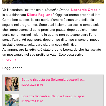
Ve li ricordate l’ex tronista di
Uomini e Donne
,
Leonardo Greco
e
la sua fidanzata
Diletta Pagliano
? Oggi parleremo proprio di loro.
Come ben sapete, la loro storia d’amore è stata una delle più
seguite nel programma. Sono stati insieme parecchio tempo solo
che l’anno scorso si sono presi una pausa, dopo qualche mese
però, sono ritornati insieme in quanto non potevano stare l’uno
senza l’altro. Ad oggi però, dopo un pò di tempo si sono di nuovo
lasciati e questa volta pare sia una cosa definitiva.
Ad annunciare la
rottura
è stato proprio Leonardo che ha lasciato
un messaggio nel suo profilo privato. Ecco cosa scrive :
(more…)
Leggi anche...
Botta e risposta tra Selvaggia Lucarelli e...
il 20/06/2024 18:06
Lorenzo Riccardi e Claudia Dionigi si spos...
il 18/06/2024 21:08