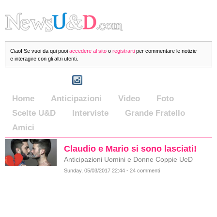
Ciao! Se vuoi da qui puoi
accedere al sito
o
registrarti
per commentare le notizie
e interagire con gli altri utenti.
Home
Anticipazioni
Video
Foto
Scelte U&D
Interviste
Grande Fratello
Amici
Claudio e Mario si sono lasciati!
Anticipazioni Uomini e Donne Coppie UeD
Sunday, 05/03/2017 22:44 - 24 commenti