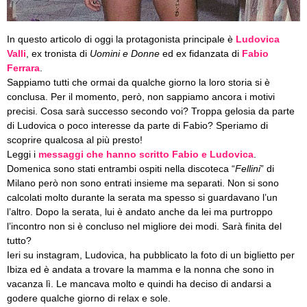
In questo articolo di oggi la protagonista principale è
Ludovica
Valli
, ex tronista di
Uomini e Donne
ed ex fidanzata di
Fabio
Ferrara
.
Sappiamo tutti che ormai da qualche giorno la loro storia si è
conclusa. Per il momento, però, non sappiamo ancora i motivi
precisi. Cosa sarà successo secondo voi? Troppa gelosia da parte
di Ludovica o poco interesse da parte di Fabio? Speriamo di
scoprire qualcosa al più presto!
Leggi i
messaggi che hanno scritto Fabio e Ludovica
.
Domenica sono stati entrambi ospiti nella discoteca “
Fellini
” di
Milano però non sono entrati insieme ma separati. Non si sono
calcolati molto durante la serata ma spesso si guardavano l’un
l’altro. Dopo la serata, lui è andato anche da lei ma purtroppo
l’incontro non si è concluso nel migliore dei modi. Sarà finita del
tutto?
Ieri su instagram, Ludovica, ha pubblicato la foto di un biglietto per
Ibiza ed è andata a trovare la mamma e la nonna che sono in
vacanza lì. Le mancava molto e quindi ha deciso di andarsi a
godere qualche giorno di relax e sole.