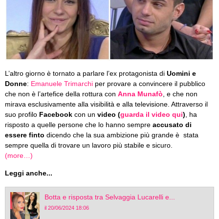
L’altro giorno è tornato a parlare l’ex protagonista di
Uomini e
Donne
:
Emanuele Trimarchi
per provare a convincere il pubblico
che non è l’artefice della rottura con
Anna Munafò
, e che non
mirava esclusivamente alla visibilità e alla televisione. Attraverso il
suo profilo
Facebook
con un
video (
guarda il video qui
)
, ha
risposto a quelle persone che lo hanno sempre
accusato di
essere finto
dicendo che la sua ambizione più grande è stata
sempre quella di trovare un lavoro più stabile e sicuro.
(more…)
Leggi anche...
Botta e risposta tra Selvaggia Lucarelli e...
il 20/06/2024 18:06