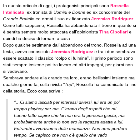
In questo articolo di oggi, i protagonisti principali sono
Rossella
Intellicato
, ex tronista di
Uomini e Donne
ed ex concorrente del
Grande Fratello
ed ormai il suo ex fidanzato
Jeremias Rodriguez
.
Come tutti sappiamo, Rossella ha abbandonato il trono in quanto si
è sentita sempre molto attaccata dall’opinionista
Tina Cipollari
e
quindi ha deciso di tornare a casa.
Dopo qualche settimana dall’abbandono del trono, Rossella ad una
festa, aveva conosciuto
Jeremias Rodriguez
e tra i due sembrava
essere scattato il classico “colpo di fulmine”. Il primo periodo sono
stati sempre insieme poi tra lavoro ed altri impegni, per giorni non
si vedevano.
Sembrava andare alla grande tra loro, erano bellissimi insieme ma
qualche giorno fa, sulla rivista
“Top”
, Rossella ha comunicato la fine
della storia. Ecco cosa scrive :
“…Ci siamo lasciati per interessi diversi, lui era un po’
troppo playboy per me. C’erano degli aspetti che mi
hanno fatto capire che lui non era la persona giusta, ma
probabilmente anche io non ero la ragazza adatta a lui.
Entrambi avvertivamo delle mancanze. Non amo perdere
tempo. Se capisco che non c’è quello che vado