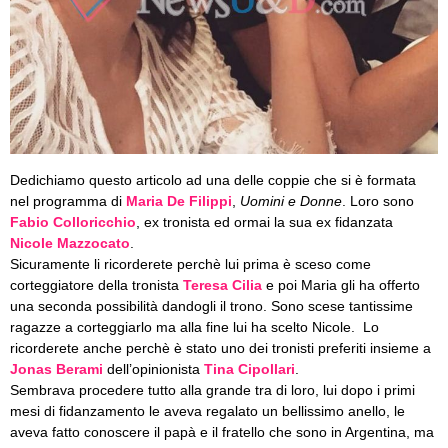
Dedichiamo questo articolo ad una delle coppie che si è formata
nel programma di
Maria De Filippi
,
Uomini e Donne
. Loro sono
Fabio Colloricchio
, ex tronista ed ormai la sua ex fidanzata
Nicole Mazzocato
.
Sicuramente li ricorderete perchè lui prima è sceso come
corteggiatore della tronista
Teresa Cilia
e poi Maria gli ha offerto
una seconda possibilità dandogli il trono. Sono scese tantissime
ragazze a corteggiarlo ma alla fine lui ha scelto Nicole. Lo
ricorderete anche perchè è stato uno dei tronisti preferiti insieme a
Jonas Berami
dell’opinionista
Tina Cipollari
.
Sembrava procedere tutto alla grande tra di loro, lui dopo i primi
mesi di fidanzamento le aveva regalato un bellissimo anello, le
aveva fatto conoscere il papà e il fratello che sono in Argentina, ma