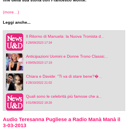
(more…)
Leggi anche...
Il Ritorno di Manuela: la Nuova Tronista d...
il 28/09/2023 17:34
Anticipazioni Uomini e Donne Trono Classic...
il 09/05/2023 17:19
Chiara e Davide: “Ti va di stare bene?�...
il 28/10/2022 21:02
Quali sono le celebrità più famose che a...
il 01/08/2022 18:26
Audio Teresanna Pugliese a Radio Manà Manà il
3-03-2013