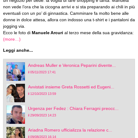
un negozio per bebè: la voglia di fare shopping è tanta. Manuela
non vede l’ora che la cicogna arrivi e si sta preparando ai chili in più
eventuali con un po’ di ginnastica. Camminare fa molto bene alle
donne in dolce attesa, allora con indosso una t-shirt e i pantaloni da
jogging via.
Ecco le foto di
Manuele Arcuri
al terzo mese della sua gravidanza:
(more…)
Leggi anche...
Andreas Muller e Veronica Peparini divente...
il 05/11/2023 17:41
Avvistati insieme Greta Rossetti ed Eugeni...
il 12/10/2023 13:59
Urgenza per Fedez : Chiara Ferragni preocc...
il 29/09/2023 14:23
Ariadna Romero ufficializza la relazione c...
il 09/08/2023 16:14