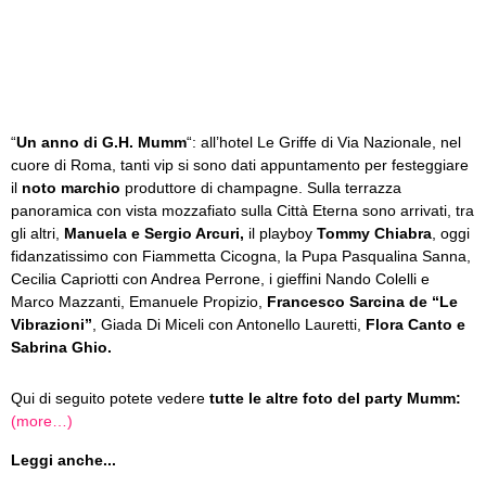
“
Un anno di G.H. Mumm
“: all’hotel Le Griffe di Via Nazionale, nel
cuore di Roma, tanti vip si sono dati appuntamento per festeggiare
il
noto marchio
produttore di champagne. Sulla terrazza
panoramica con vista mozzafiato sulla Città Eterna sono arrivati, tra
gli altri,
Manuela e Sergio Arcuri,
il playboy
Tommy Chiabra
, oggi
fidanzatissimo con Fiammetta Cicogna, la Pupa Pasqualina Sanna,
Cecilia Capriotti con Andrea Perrone, i gieffini Nando Colelli e
Marco Mazzanti, Emanuele Propizio,
Francesco Sarcina de “Le
Vibrazioni”
, Giada Di Miceli con Antonello Lauretti,
Flora Canto e
Sabrina Ghio.
Qui di seguito potete vedere
tutte le altre foto del party Mumm:
(more…)
Leggi anche...