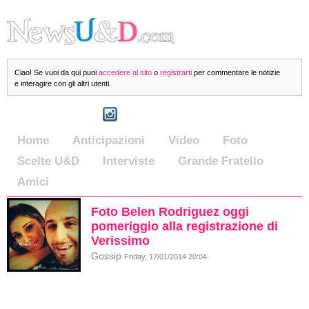
Ciao! Se vuoi da qui puoi
accedere al sito
o
registrarti
per commentare le notizie
e interagire con gli altri utenti.
Home
Anticipazioni
Video
Foto
Scelte U&D
Interviste
Grande Fratello
Amici
Foto Belen Rodriguez oggi
pomeriggio alla registrazione di
Verissimo
Gossip
Friday, 17/01/2014 20:04