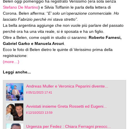
Belen oggi pomeriggio ha registrato Verissimo (era sola senza
Stefano De Martino
) e Silvia Toffanin le parla della lettera di
Corona. Belen afferma: “
E’ solo un’operazione commerciale. Ho
lasciato Fabrizio perchè mi stava stretto”.
La bella argentina aggiunge che non vuole più parlare del passato
perchè ora ha una vita reale, si è sposata e ha un figlio.
Oltre a Belen, come ospiti in studio ci saranno:
Roberto Farnesi,
Gabriel Garko e Manuela Arcuri
.
Ecco le foto di Belen dietro le quinte di Verissimo prima della
registrazione:
(more…)
Leggi anche...
Andreas Muller e Veronica Peparini divente...
il 05/11/2023 17:41
Avvistati insieme Greta Rossetti ed Eugeni...
il 12/10/2023 13:59
Urgenza per Fedez : Chiara Ferragni preocc...