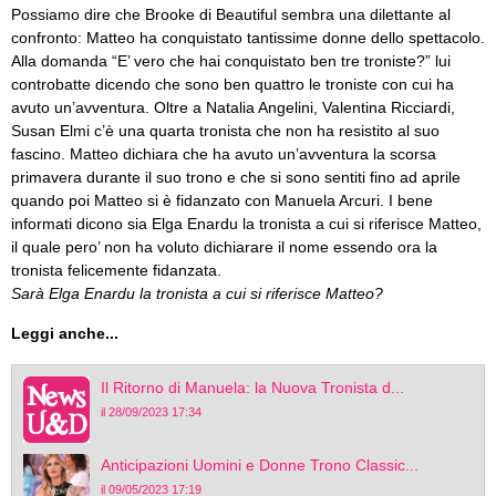
Possiamo dire che Brooke di Beautiful sembra una dilettante al
confronto: Matteo ha conquistato tantissime donne dello spettacolo.
Alla domanda “E’ vero che hai conquistato ben tre troniste?” lui
controbatte dicendo che sono ben quattro le troniste con cui ha
avuto un’avventura. Oltre a Natalia Angelini, Valentina Ricciardi,
Susan Elmi c’è una quarta tronista che non ha resistito al suo
fascino. Matteo dichiara che ha avuto un’avventura la scorsa
primavera durante il suo trono e che si sono sentiti fino ad aprile
quando poi Matteo si è fidanzato con Manuela Arcuri. I bene
informati dicono sia Elga Enardu la tronista a cui si riferisce Matteo,
il quale pero’ non ha voluto dichiarare il nome essendo ora la
tronista felicemente fidanzata.
Sarà Elga Enardu la tronista a cui si riferisce Matteo?
Leggi anche...
Il Ritorno di Manuela: la Nuova Tronista d...
il 28/09/2023 17:34
Anticipazioni Uomini e Donne Trono Classic...
il 09/05/2023 17:19