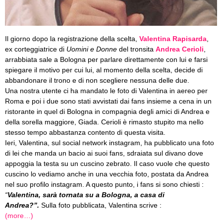
Il giorno dopo la registrazione della scelta,
Valentina Rapisarda
,
ex corteggiatrice di
Uomini e Donne
del tronsita
Andrea Cerioli
,
arrabbiata sale a Bologna per parlare direttamente con lui e farsi
spiegare il motivo per cui lui, al momento della scelta, decide di
abbandonare il trono e di non scegliere nessuna delle due.
Una nostra utente ci ha mandato le foto di Valentina in aereo per
Roma e poi i due sono stati avvistati dai fans insieme a cena in un
ristorante in quel di Bologna in compagnia degli amici di Andrea e
della sorella maggiore, Giada. Cerioli è rimasto stupito ma nello
stesso tempo abbastanza contento di questa visita.
Ieri, Valentina, sul social network instagram, ha pubblicato una foto
di lei che manda un bacio ai suoi fans, sdraiata sul divano dove
appoggia la testa su un cuscino zebrato. Il caso vuole che questo
cuscino lo vediamo anche in una vecchia foto, postata da Andrea
nel suo profilo instagram. A questo punto, i fans si sono chiesti :
“
Valentina, sarà tornata su a Bologna, a casa di
Andrea?”.
Sulla foto pubblicata, Valentina scrive :
(more…)