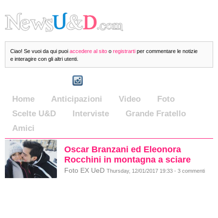
Ciao! Se vuoi da qui puoi
accedere al sito
o
registrarti
per commentare le notizie
e interagire con gli altri utenti.
Home
Anticipazioni
Video
Foto
Scelte U&D
Interviste
Grande Fratello
Amici
Oscar Branzani ed Eleonora
Rocchini in montagna a sciare
Foto EX UeD
Thursday, 12/01/2017 19:33 - 3 commenti