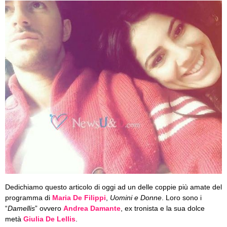
Dedichiamo questo articolo di oggi ad un delle coppie più amate del
programma di
Maria De Filippi
,
Uomini e Donne
. Loro sono i
“
Damellis
” ovvero
Andrea Damante
, ex tronista e la sua dolce
metà
Giulia De Lellis
.