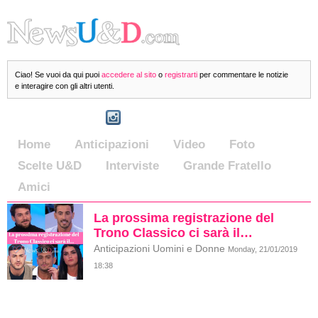
Ciao! Se vuoi da qui puoi
accedere al sito
o
registrarti
per commentare le notizie
e interagire con gli altri utenti.
Home
Anticipazioni
Video
Foto
Scelte U&D
Interviste
Grande Fratello
Amici
La prossima registrazione del
Trono Classico ci sarà il…
Anticipazioni Uomini e Donne
Monday, 21/01/2019
18:38