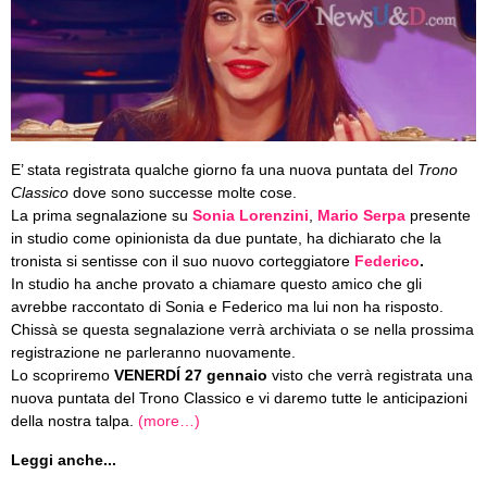
E’ stata registrata qualche giorno fa una nuova puntata del
Trono
Classico
dove sono successe molte cose.
La prima segnalazione su
Sonia Lorenzini
,
Mario Serpa
presente
in studio come opinionista da due puntate, ha dichiarato che la
tronista si sentisse con il suo nuovo corteggiatore
Federico
.
In studio ha anche provato a chiamare questo amico che gli
avrebbe raccontato di Sonia e Federico ma lui non ha risposto.
Chissà se questa segnalazione verrà archiviata o se nella prossima
registrazione ne parleranno nuovamente.
Lo scopriremo
VENERDÍ 27 gennaio
visto che verrà registrata una
nuova puntata del Trono Classico e vi daremo tutte le anticipazioni
della nostra talpa.
(more…)
Leggi anche...