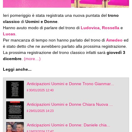
Ieri pomeriggio è stata registrata una nuova puntata del
trono
classico
di
Uomini e Donne
.
Hanno avuto modo di parlare del trono di
Ludovica
,
Rossella
e
Lucas
.
Per mancanza di tempo non hanno parlato del trono di
Amedeo
ed
è stato detto che ne avrebbero parlato alla prossima registrazione.
La prossima registrazione del trono classico infatti sarà
giovedì 3
dicembre
.
(more…)
Leggi anche...
Anticipazioni Uomini e Donne Trono Gianmar...
il 30/01/2025 12:40
Anticipazioni Uomini e Donne Chiara Nuova ...
il 29/01/2025 14:23
Anticipazioni Uomini e Donne: Daniele chia...
il 19/03/2024 17:47