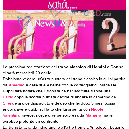
La prossima registrazione del
trono classico di Uomini e Donne
ci sarà mercoledì 29 aprile.
Dobbiamo vedere un’altra puntata del trono classico in cui si partirà
da
Amedeo
e dalle sue esterne con le corteggiatrici. Maria De
Filippi farà notare che il tronista ha baciato tutte tranne una…
Fabio
dopo la scorsa puntata decide di andare in camerino da
Silvia
e si dice dispiaciuto e deluso che lei dopo 3 mesi possa
ancora avere dubbi sul fatto che lui si senta con
Nicole
!
Valentina
, invece, riceve diverse sorpresa da
Mariano
ma lei
avrebbe preferito un confronto!
La tronista avrà da ridire anche all’altro tronista Amedeo… Leggi le