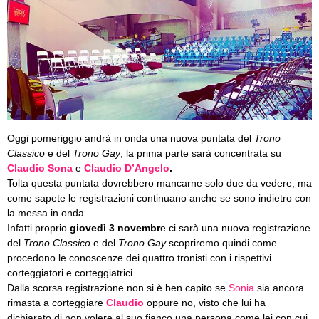
Oggi pomeriggio andrà in onda una nuova puntata del
Trono
Classico
e del
Trono Gay
, la prima parte sarà concentrata su
Claudio Sona
e
Claudio D’Angelo
.
Tolta questa puntata dovrebbero mancarne solo due da vedere, ma
come sapete le registrazioni continuano anche se sono indietro con
la messa in onda.
Infatti proprio
giovedì 3 novembr
e ci sarà una nuova registrazione
del
Trono Classico
e del
Trono Gay
scopriremo quindi come
procedono le conoscenze dei quattro tronisti con i rispettivi
corteggiatori e corteggiatrici.
Dalla scorsa registrazione non si è ben capito se
Sonia
sia ancora
rimasta a corteggiare
Claudio
oppure no, visto che lui ha
dichiarato di non volere al suo fianco una persona come lei con cui