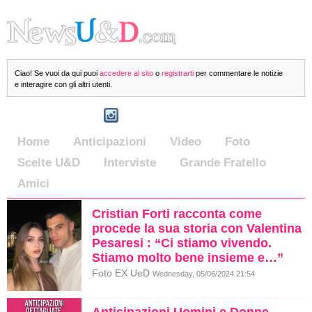
Ciao! Se vuoi da qui puoi
accedere al sito
o
registrarti
per commentare le notizie
e interagire con gli altri utenti.
Home
Anticipazioni
Video
Foto
Scelte U&D
Interviste
Grande Fratello
Amici
Cristian Forti racconta come
procede la sua storia con Valentina
Pesaresi : “Ci stiamo vivendo.
Stiamo molto bene insieme e…”
Foto EX UeD
Wednesday, 05/06/2024 21:54