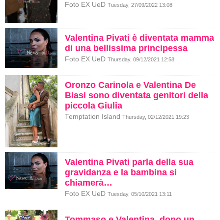
Foto EX UeD
Tuesday, 27/09/2022 13:08
Valentina Pivati è diventata mamma
di una bellissima principessa
Foto EX UeD
Thursday, 09/12/2021 12:58
Oronzo Carinola e Valentina De
Biasi sono diventata genitori della
piccola Giulia
Temptation Island
Thursday, 02/12/2021 19:23
Valentina Pivati parla della sua
gravidanza e la bambina si
chiamerà…
Foto EX UeD
Tuesday, 05/10/2021 13:11
Tommaso e Valentina, dopo un