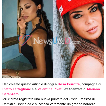
Dedichiamo questo articolo di oggi a
Rosa Perrotta
, compagna di
Pietro Tartaglione
e a
Valentina Pivati
, ex fidanzata di
Mariano
Catanzaro
.
Ieri è stata registrata una nuova puntata del
Trono Classico
di
Uomini e Donn
e ed è successo veramente un grande bordello.