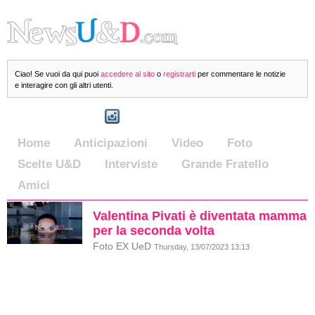
Ciao! Se vuoi da qui puoi
accedere al sito
o
registrarti
per commentare le notizie
e interagire con gli altri utenti.
Home
Anticipazioni
Video
Foto
Scelte U&D
Interviste
Grande Fratello
Amici
Valentina Pivati è diventata mamma
per la seconda volta
Foto EX UeD
Thursday, 13/07/2023 13:13