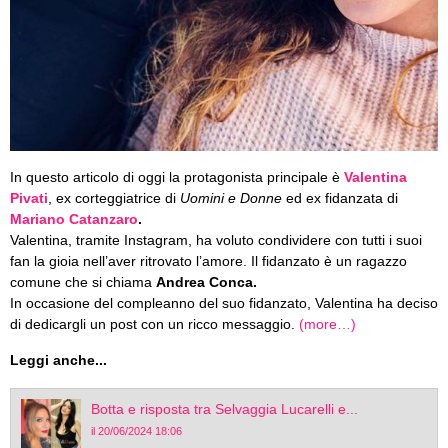
In questo articolo di oggi la protagonista principale è
Valentina
Pivati
, ex corteggiatrice di
Uomini e Donne
ed ex fidanzata di
Mariano Catanzaro
.
Valentina, tramite Instagram, ha voluto condividere con tutti i suoi
fan la gioia nell’aver ritrovato l’amore. Il fidanzato è un ragazzo
comune che si chiama
Andrea Conca.
In occasione del compleanno del suo fidanzato, Valentina ha deciso
di dedicargli un post con un ricco messaggio.
(more…)
Leggi anche...
Botta e risposta tra Selvaggia Lucarelli e...
il 20/06/2024 18:06