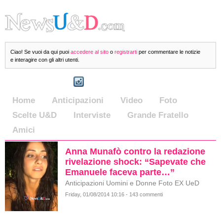
Ciao! Se vuoi da qui puoi
accedere al sito
o
registrarti
per commentare le notizie
e interagire con gli altri utenti.
Home
Anticipazioni
Video
Foto
Scelte U&D
Interviste
Grande Fratello
Amici
Anna Munafò contro la redazione
rivelazione shock: “Sapevate che
Emanuele faceva parte…”
Anticipazioni Uomini e Donne Foto EX UeD
Friday, 01/08/2014 10:16 - 143 commenti