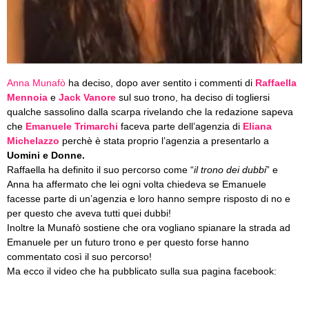
Anna Munafò
ha deciso, dopo aver sentito i commenti di
Raffaella
Mennoia
e
Jack Vanore
sul suo trono, ha deciso di togliersi
qualche sassolino dalla scarpa rivelando che la redazione sapeva
che
Emanuele Trimarchi
faceva parte dell’agenzia di
Eliana
Michelazzo
perchè è stata proprio l’agenzia a presentarlo a
Uomini e Donne.
Raffaella ha definito il suo percorso come “
il trono dei dubbi
” e
Anna ha affermato che lei ogni volta chiedeva se Emanuele
facesse parte di un’agenzia e loro hanno sempre risposto di no e
per questo che aveva tutti quei dubbi!
Inoltre la Munafò sostiene che ora vogliano spianare la strada ad
Emanuele per un futuro trono e per questo forse hanno
commentato così il suo percorso!
Ma ecco il video che ha pubblicato sulla sua pagina facebook: