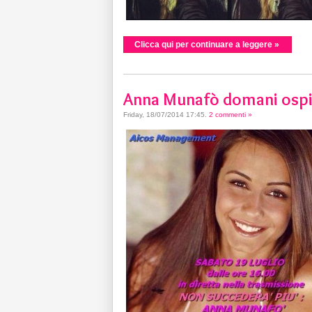
Clicca qui per continuare a leggere »
Anna Munafò domani ospit
Friday, 18/07/2014 17:45
.
2 commenti »