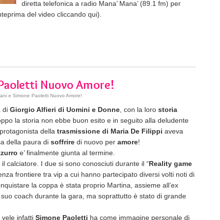
diretta telefonica a radio Mana’ Mana’ (89.1 fm) per
teprima del video cliccando qui).
 Paoletti Nuovo Amore!
ani e Simone Paoletti Nuovo Amore!
a di
Giorgio Alfieri di Uomini e Donne
, con la loro
storia
roppo la storia non ebbe buon esito e in seguito alla deludente
a protagonista della
trasmissione di Maria De Filippi
aveva
a della paura di
soffrire
di nuovo per
amore
!
zzurro
e’ finalmente giunta al termine.
 il calciatore. I due si sono conosciuti durante il “
Reality game
enza frontiere tra vip a cui hanno partecipato diversi volti noti di
nquistare la coppa è stata proprio Martina, assieme all’ex
l suo coach durante la gara, ma soprattutto è stato di grande
vele infatti
Simone Paoletti
ha come immagine personale di