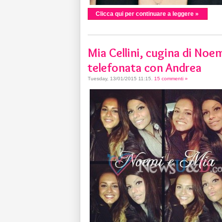
Clicca qui per continuare a leggere »
Mia Cellini, cugina di Noemi
telefonata con Andrea
Tuesday, 13/01/2015 11:15
.
15 commenti »