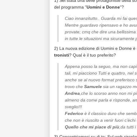
1) Sei stata una delle protagoniste della sc
del programma “
Uomini e Donne
“?
Ciao innanzitutto.. Guarda mi fai que
Mentre guardavo ripensavo e ho avuto
provate; cmq che dire una bellissima 
in tutte le situazioni ma sicuramente
2) La nuova edizione di Uomini e Donne è d
tronisti
? Qual è il tuo preferito?
Appena posso la seguo, ma non capita
tali, mi piacciono Tutti e quattro, ne
anche se al nuovo format preferisco s
trovo che
Samuele
sia un ragazzo mo
Andrea
,che lo scorso anno non mi pia
almeno da come parla e risponde, an
sveglio!!!
Federico
è il classico duro che semb
che non è riuscito a venir fuori c’èchi
Quello che mi piace di più
,da tutti 
3) Concentriamoci su di te: Sul web circola