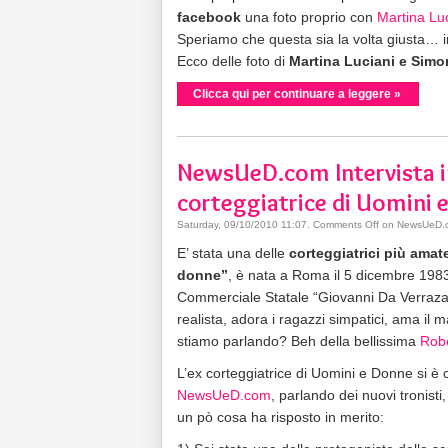
facebook
una foto proprio con
Martina Lu
Speriamo che questa sia la volta giusta… i
Ecco delle foto di
Martina Luciani e Simo
Clicca qui per continuare a leggere »
NewsUeD.com Intervista in 
corteggiatrice di Uomini 
Saturday, 09/10/2010 11:07
.
Comments Off
on NewsUeD.com
E’ stata una delle
corteggiatrici più amat
donne”
, è nata a Roma il 5 dicembre 1983
Commerciale Statale “Giovanni Da Verraz
realista, adora i ragazzi simpatici, ama il 
stiamo parlando? Beh della bellissima
Robe
L’ex corteggiatrice di Uomini e Donne si è 
NewsUeD.com
, parlando dei nuovi tronisti
un pò cosa ha risposto in merito: