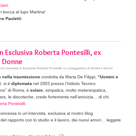
ciani
.
n bocca al lupo Martina!
ne Paoletti
:
Esclusiva Roberta Pontesilli, ex
e Donne
 Intervista in Esclusiva Roberta Pontesilli, ex corteggiatrice di Uomini e Donne
e nella
trasmissione
condotta da Maria De Filippi,
“Uomini e
, si è
diplomata
nel 2003 presso l’Istituto Tecnico
ano” di Roma, è
solare
, simpatica, molto metereopatica,
mare, le discoteche, crede fortemente nell’amicizia… di chi
rta Pontesilli
.
concessa in un’intervista esclusiva al nostro blog
, del rapporto con lo studio e il lavoro, dei nuovi amori… leggete