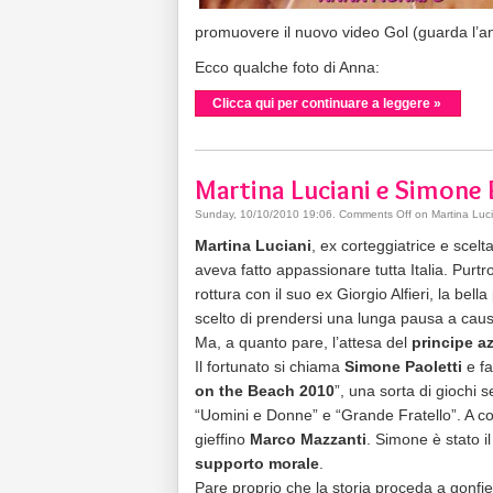
promuovere il nuovo video Gol (guarda l’an
Ecco qualche foto di Anna:
Clicca qui per continuare a leggere »
Martina Luciani e Simone
Sunday, 10/10/2010 19:06
.
Comments Off
on Martina Luci
Martina Luciani
, ex corteggiatrice e scelt
aveva fatto appassionare tutta Italia. Purt
rottura con il suo ex Giorgio Alfieri, la bell
scelto di prendersi una lunga pausa a caus
Ma, a quanto pare, l’attesa del
principe a
Il fortunato si chiama
Simone Paoletti
e fa
on the Beach 2010
”, una sorta di giochi s
“Uomini e Donne” e “Grande Fratello”. A co
gieffino
Marco Mazzanti
. Simone è stato i
supporto morale
.
Pare proprio che la storia proceda a gonfie 