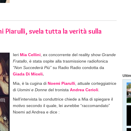
 Piarulli, svela tutta la verità sulla
Ieri
Mia Cellini
, ex concorrente del reality show
Grande
Fratallo
, è stata ospite alla trasmissione radiofonica
“Non Succederà Più”
su Radio Radio condotta da
Giada Di Miceli
.
Ultim
Mia, è la cugina di
Noemi Piarulli
, attuale corteggiatrice
di
Uomini e Donne
del tronista
Andrea Cerioli
.
Nell’intervista la conduttrice chiede a Mia di spiegare il
motivo secondo il quale, lei avrebbe “raccomandato”
Noemi ad Andrea e dice :