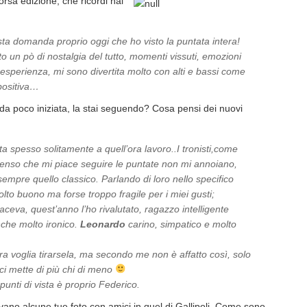
orsa edizione, che ricordi hai
sta domanda proprio oggi che ho visto la puntata intera!
 un pò di nostalgia del tutto, momenti vissuti, emozioni
esperienza, mi sono divertita molto con alti e bassi come
 positiva…
a poco iniziata, la stai seguendo? Cosa pensi dei nuovi
 spesso solitamente a quell’ora lavoro..I tronisti,come
l senso che mi piace seguire le puntate non mi annoiano,
empre quello classico. Parlando di loro nello specifico
lto buono ma forse troppo fragile per i miei gusti;
ceva, quest’anno l’ho rivalutato, ragazzo intelligente
che molto ironico.
Leonardo
carino, simpatico e molto
ra voglia tirarsela, ma secondo me non è affatto così, solo
 ci mette di più chi di meno
i punti di vista è proprio Federico.
vano alcune tue foto con amici in quel di Gallipoli. Come sono