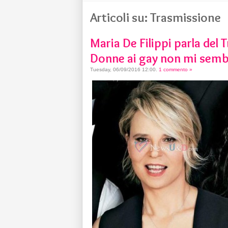
Articoli su: Trasmissione
Maria De Filippi parla del 
Donne ai gay non mi sembr
Tuesday, 06/09/2016 12:00
.
1 commento »